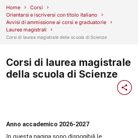
Scuole
Dipartimenti
Centri
Sostieni
Area
Lavora con
Home
Corsi
Unipd
stampa
noi
Orientarsi e iscriversi con titolo italiano
Avvisi di ammissione ai corsi e graduatorie
phone
mail
search
IT
Lauree magistrali
Corsi di laurea magistrale della scuola di Scienze
CORSI
STUDIARE
RICERCA
CAMPUS LIF
Corsi di laurea magistrale
IMPRESE E IMPATTO SOCIA
della scuola di Scienze
ATENEO
Servizi
Anno accademico 2026-2027
In questa pagina sono disponibili le