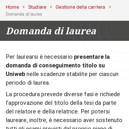
Scuole
Dipartimenti
Centri
Sostieni
Area
Lavora con
Home
Studiare
Gestione della carriera
Unipd
stampa
noi
Domanda di laurea
phone
mail
search
IT
Domanda di laurea
CORSI
STUDIARE
RICERCA
CAMPUS LIF
Per laurearsi è necessario
presentare la
IMPRESE E IMPATTO SOCIA
domanda di conseguimento titolo su
Uniweb
nelle scadenze stabilite per ciascun
ATENEO
periodo di laurea.
Servizi
La procedura prevede diverse fasi e richiede
l’approvazione del titolo della tesi da parte
del relatore e della relatrice. Per potersi
laureare, inoltre, è necessario aver sostenuto
tutti gli esami previsti dal proprio piano di