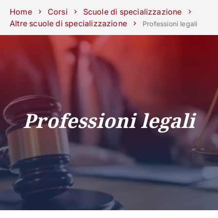
Scuole
Dipartimenti
Centri
Sostieni
Area
Lavora con
Home
Corsi
Scuole di specializzazione
Unipd
stampa
noi
Altre scuole di specializzazione
Professioni legali
phone
mail
search
IT
CORSI
STUDIARE
RICERCA
CAMPUS LIF
IMPRESE E IMPATTO SOCIA
Professioni legali
ATENEO
Servizi