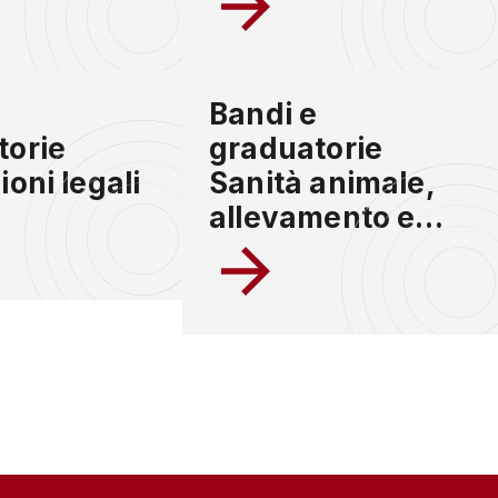
e
Bandi e
torie
graduatorie
ioni legali
Sanità animale,
allevamento e
produzioni
zootecniche