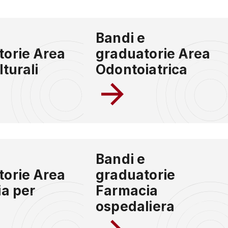
e
Bandi e
torie Area
graduatorie Area
lturali
Odontoiatrica
e
Bandi e
torie Area
graduatorie
ia per
Farmacia
ospedaliera