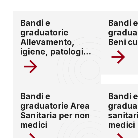
Bandi e
Bandi 
graduatorie
gradua
Allevamento,
Beni cu
igiene, patologia
delle specie
acquatiche e
controllo dei
prodotti derivati
Bandi e
Bandi 
graduatorie Area
gradua
Sanitaria per non
sanitar
medici
medici