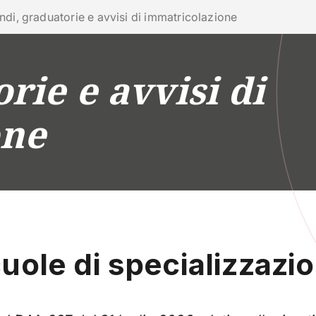
ra con noi
ndi, graduatorie e avvisi di immatricolazione
rie e avvisi di
RICERCA
CAMPUS LIFE
IMPRESE E IMPATTO
one
uole di specializzazi