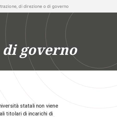
phone
mail
search
IT
istrazione, di direzione o di governo
Servizi
 SOCIALE
ATENEO
 di governo
iversità statali non viene
 titolari di incarichi di