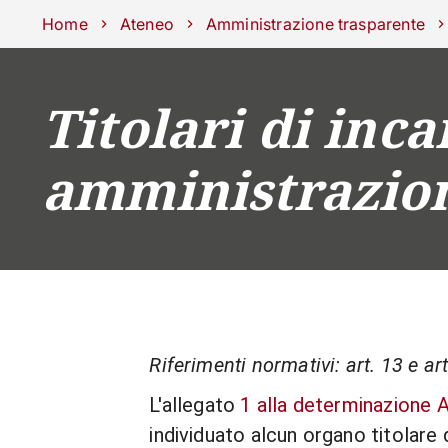
Scuole
Dipartimenti
Centri
Sostieni Unipd
Area stampa
Lavo
Home
Ateneo
Amministrazione trasparente
Titolari di incar
CORSI
STUDIARE
amministrazion
Riferimenti normativi: art. 13 e ar
L'allegato
1 alla determinazione
individuato alcun organo titolare di