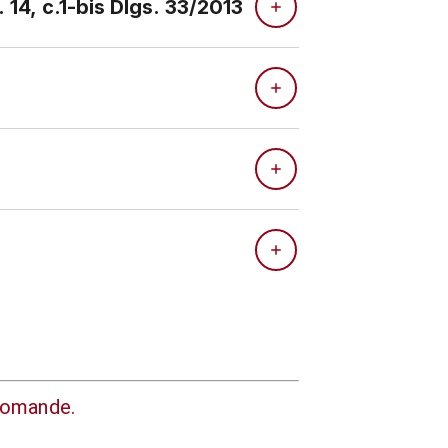
zione, di direzione o di governo di cui all'art. 14, c.1-bis Dlgs. 33/2013
 domande.