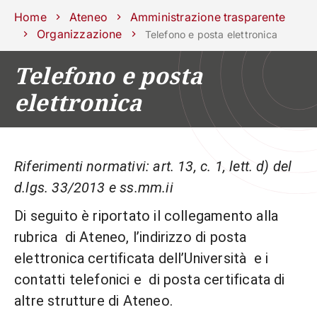
Scuole
Dipartimenti
Centri
Sostieni
Area
Lavora con
Home
Ateneo
Amministrazione trasparente
Unipd
stampa
noi
Organizzazione
Telefono e posta elettronica
phone
mail
search
IT
Telefono e posta
elettronica
CORSI
STUDIARE
RICERCA
CAMPUS LIF
IMPRESE E IMPATTO SOCIA
Riferimenti normativi: art. 13, c. 1, lett. d) del
ATENEO
d.lgs. 33/2013 e ss.mm.ii
Di seguito è riportato il collegamento alla
Servizi
rubrica di Ateneo, l’indirizzo di posta
elettronica certificata dell’Università e i
contatti telefonici e di posta certificata di
altre strutture di Ateneo.