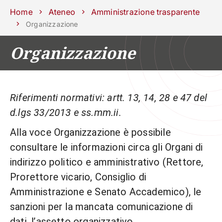
Scuole
Dipartimenti
Centri
Sostieni
Area
Lavora con
Home
Ateneo
Amministrazione trasparente
Unipd
stampa
noi
Organizzazione
phone
mail
search
IT
Organizzazione
CORSI
STUDIARE
RICERCA
CAMPUS LIF
Riferimenti normativi: artt. 13, 14, 28 e 47 del
IMPRESE E IMPATTO SOCIA
d.lgs 33/2013 e ss.mm.ii.
ATENEO
Alla voce Organizzazione è possibile
consultare le informazioni circa gli Organi di
Servizi
indirizzo politico e amministrativo (Rettore,
Prorettore vicario, Consiglio di
Amministrazione e Senato Accademico), le
sanzioni per la mancata comunicazione di
dati, l’assetto organizzativo