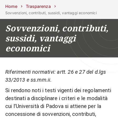
Scuole
Dipartimenti
Centri
Sostieni
Area
Lavora con
Home
Trasparenza
Unipd
stampa
noi
Sovvenzioni, contributi, sussidi, vantaggi economici
phone
mail
search
IT
Sovvenzioni, contributi,
sussidi, vantaggi
CORSI
STUDIARE
economici
RICERCA
CAMPUS LIF
IMPRESE E IMPATTO SOCIA
ATENEO
Riferimenti normativi: artt. 26 e 27 del d.lgs
33/2013 e ss.mm.ii.
Servizi
Si rendono noti i testi vigenti dei regolamenti
destinati a disciplinare i criteri e le modalità
cui l’Università di Padova si attiene per la
concessione di sovvenzioni, contributi,