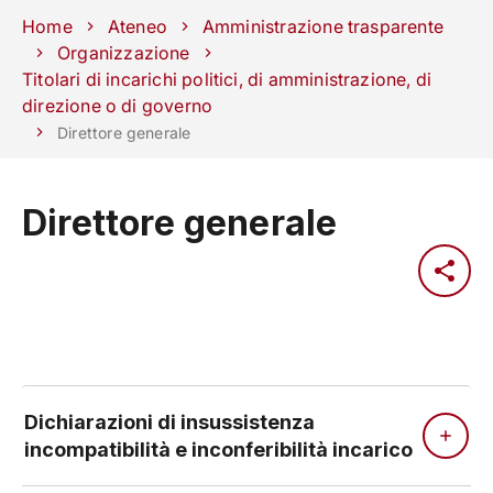
Scuole
Dipartimenti
Centri
Sostieni
Area
Lavora con
Home
Ateneo
Amministrazione trasparente
Unipd
stampa
noi
Organizzazione
Titolari di incarichi politici, di amministrazione, di
phone
mail
search
IT
direzione o di governo
Direttore generale
CORSI
STUDIARE
RICERCA
CAMPUS LIF
Direttore generale
IMPRESE E IMPATTO SOCIA
ATENEO
Servizi
Dichiarazioni di insussistenza
incompatibilità e inconferibilità incarico