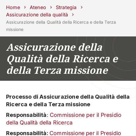
Scuole
Dipartimenti
Centri
Sostieni
Area
Lavora con
Home
Ateneo
Strategia
Unipd
stampa
noi
Assicurazione della qualità
Assicurazione della Qualità della Ricerca e della Terza
phone
mail
search
IT
missione
CORSI
STUDIARE
Assicurazione della
RICERCA
CAMPUS LIF
Qualità della Ricerca e
IMPRESE E IMPATTO SOCIA
della Terza missione
ATENEO
Servizi
Processo di Assicurazione della Qualità della
Ricerca e della Terza missione
Responsabilità
:
Commissione per il Presidio
della Qualità della Ricerca
Responsabilità:
Commissione per il Presidio