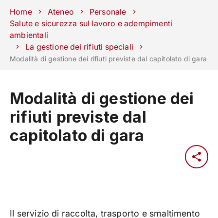
Scuole
Dipartimenti
Centri
Sostieni
Area
Lavora con
Home
Ateneo
Personale
Unipd
stampa
noi
Salute e sicurezza sul lavoro e adempimenti
ambientali
phone
mail
search
IT
La gestione dei rifiuti speciali
Modalità di gestione dei rifiuti previste dal capitolato di gara
CORSI
STUDIARE
RICERCA
CAMPUS LIF
Modalità di gestione dei
IMPRESE E IMPATTO SOCIA
rifiuti previste dal
ATENEO
capitolato di gara
Servizi
Il servizio di raccolta, trasporto e smaltimento