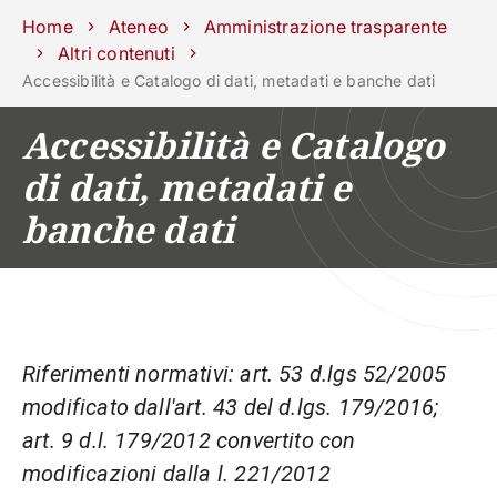
Scuole
Dipartimenti
Centri
Sostieni
Area
Lavora con
Home
Ateneo
Amministrazione trasparente
Unipd
stampa
noi
Altri contenuti
Accessibilità e Catalogo di dati, metadati e banche dati
phone
mail
search
IT
Accessibilità e Catalogo
CORSI
STUDIARE
di dati, metadati e
RICERCA
CAMPUS LIF
banche dati
IMPRESE E IMPATTO SOCIA
ATENEO
Servizi
Riferimenti normativi: art. 53 d.lgs 52/2005
modificato dall'art. 43 del d.lgs. 179/2016;
art. 9 d.l. 179/2012 convertito con
modificazioni dalla l. 221/2012