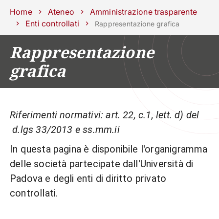
Scuole
Dipartimenti
Centri
Sostieni
Area
Lavora con
Home
Ateneo
Amministrazione trasparente
Unipd
stampa
noi
Enti controllati
Rappresentazione grafica
phone
mail
search
IT
Rappresentazione
grafica
CORSI
STUDIARE
RICERCA
CAMPUS LIF
IMPRESE E IMPATTO SOCIA
Riferimenti normativi: art. 22, c.1, lett. d) del
ATENEO
d.lgs 33/2013 e ss.mm.ii
In questa pagina è disponibile l'organigramma
Servizi
delle società partecipate dall'Università di
Padova e degli enti di diritto privato
controllati.