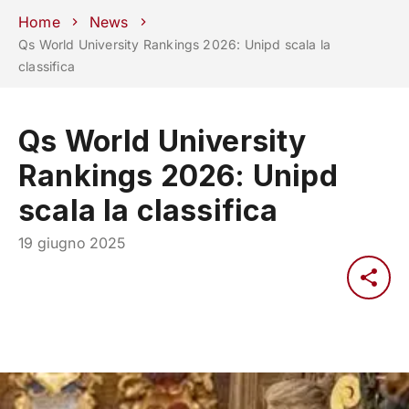
Scuole
Dipartimenti
Centri
Sostieni
Area
Lavora con
Home
News
Unipd
stampa
noi
Qs World University Rankings 2026: Unipd scala la
classifica
phone
mail
search
IT
CORSI
STUDIARE
Qs World University
RICERCA
CAMPUS LIF
Rankings 2026: Unipd
IMPRESE E IMPATTO SOCIA
scala la classifica
ATENEO
19 giugno 2025
Servizi