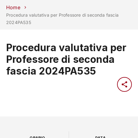
Scuole
Dipartimenti
Centri
Sostieni
Area
Lavora con
Home
Unipd
stampa
noi
Procedura valutativa per Professore di seconda fascia
2024PA535
phone
mail
search
IT
CORSI
STUDIARE
Procedura valutativa per
RICERCA
CAMPUS LIF
Professore di seconda
IMPRESE E IMPATTO SOCIA
fascia 2024PA535
ATENEO
Servizi
ORARIO
DATA