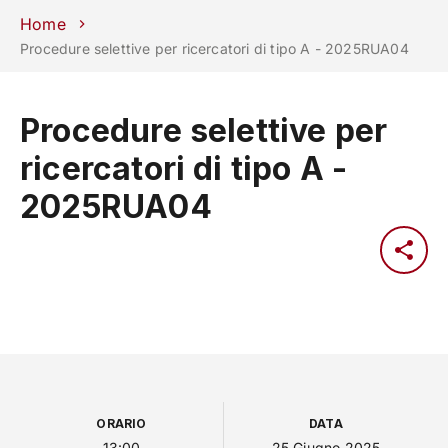
Scuole
Dipartimenti
Centri
Sostieni
Area
Lavora con
Home
Unipd
stampa
noi
Procedure selettive per ricercatori di tipo A - 2025RUA04
phone
mail
search
IT
Procedure selettive per
CORSI
STUDIARE
ricercatori di tipo A -
RICERCA
CAMPUS LIF
2025RUA04
IMPRESE E IMPATTO SOCIA
ATENEO
Servizi
ORARIO
DATA
13:00
25 Giugno 2025