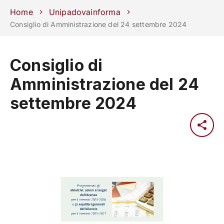
Scuole
Dipartimenti
Centri
Sostieni
Area
Lavora con
Home
Unipadovainforma
Unipd
stampa
noi
Consiglio di Amministrazione del 24 settembre 2024
phone
mail
search
IT
Consiglio di
CORSI
STUDIARE
Amministrazione del 24
RICERCA
CAMPUS LIF
settembre 2024
IMPRESE E IMPATTO SOCIA
ATENEO
Servizi