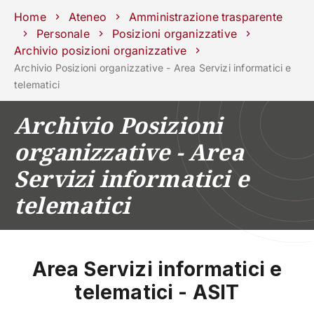
Scuole
Dipartimenti
Centri
Sostieni
Area
Lavora con
Home
Ateneo
Amministrazione trasparente
Unipd
stampa
noi
Personale
Posizioni organizzative
Archivio posizioni organizzative
phone
mail
search
IT
Archivio Posizioni organizzative - Area Servizi informatici e
telematici
CORSI
STUDIARE
Archivio Posizioni
RICERCA
CAMPUS LIF
organizzative - Area
IMPRESE E IMPATTO SOCIA
Servizi informatici e
ATENEO
telematici
Servizi
Area Servizi informatici e
telematici - ASIT