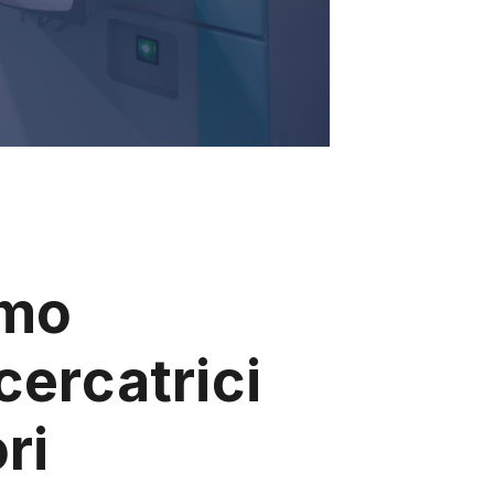
amo
cercatrici
ri