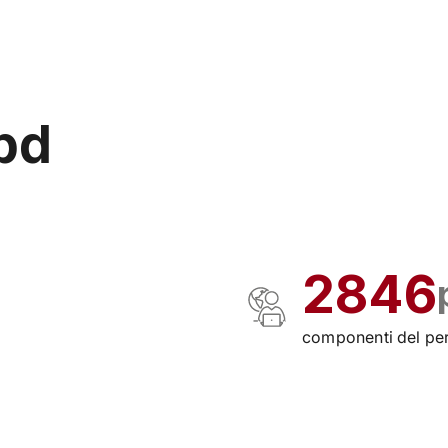
ipd
2846
componenti del per