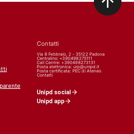
Contatti
Via 8 Febbraio, 2 - 35122 Padova
Centralino: +390498275111
Call Centre:
+390498273131
Posta elettronica:
urp@unipd.it
tti
Posta certificata:
PEC di Ateneo
Contatti
sparente
Unipd social
Unipd app