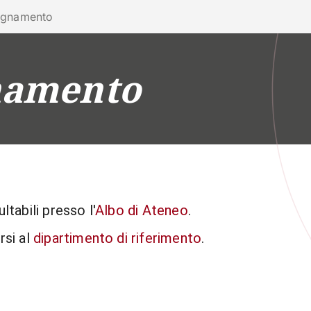
ra con noi
segnamento
namento
RICERCA
CAMPUS LIFE
IMPRESE E IMPATTO
ltabili presso l'
Albo di Ateneo
.
rsi al
dipartimento di riferimento
.