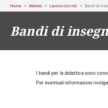
Scuole
Dipartimenti
Centri
Sostieni Unipd
Area stampa
Lavo
Home
Ateneo
Lavora con noi
Bandi di in
Bandi di inseg
CORSI
STUDIARE
I bandi per la didattica sono consu
Per eventuali informazioni rivolge