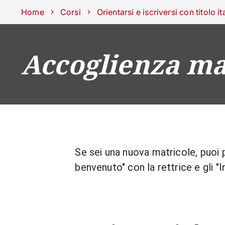
Scuole
Dipartimenti
Centri
Sostieni Unipd
Area stampa
Lavo
Home
Corsi
Orientarsi e iscriversi con titolo it
Accoglienza ma
CORSI
STUDIARE
Se sei una nuova matricole, puoi p
benvenuto" con la rettrice e gli "I