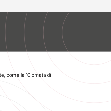
phone
mail
search
IT
Servizi
 SOCIALE
ATENEO
te, come la "Giornata di