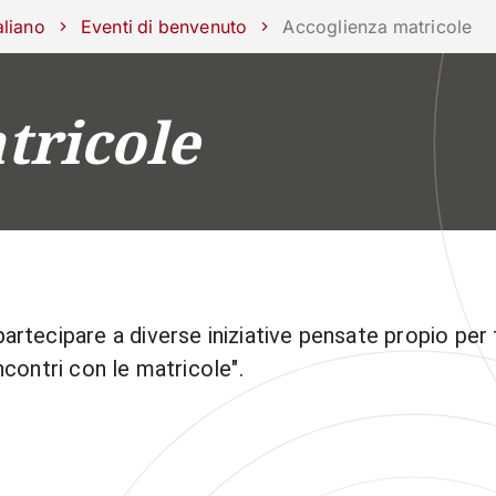
ra con noi
aliano
Eventi di benvenuto
Accoglienza matricole
tricole
RICERCA
CAMPUS LIFE
IMPRESE E IMPATTO
artecipare a diverse iniziative pensate propio per 
ncontri con le matricole".