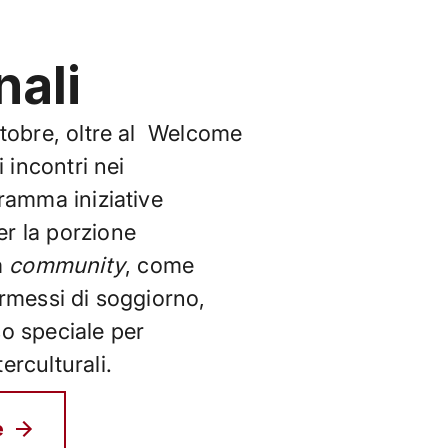
nali
ttobre, oltre al Welcome
i incontri nei
ramma iniziative
r la porzione
a
community
, come
ermessi di soggiorno,
o speciale per
rculturali.
e