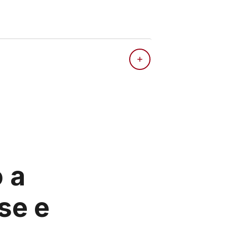
 a
se e