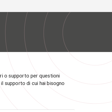
phone
mail
search
IT
Servizi
 SOCIALE
ATENEO
ari o supporto per questioni
 il supporto di cui hai bisogno