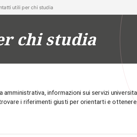
ra con noi
tatti utili per chi studia
er chi studia
RICERCA
CAMPUS LIFE
IMPRESE E IMPATTO
 amministrativa, informazioni sui servizi universit
rovare i riferimenti giusti per orientarti e ottenere