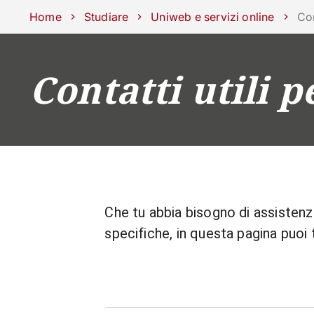
Scuole
Dipartimenti
Centri
Sostieni Unipd
Area stampa
Lavo
Home
Studiare
Uniweb e servizi online
Con
Contatti utili p
CORSI
STUDIARE
Che tu abbia bisogno di assistenza
specifiche, in questa pagina puoi t