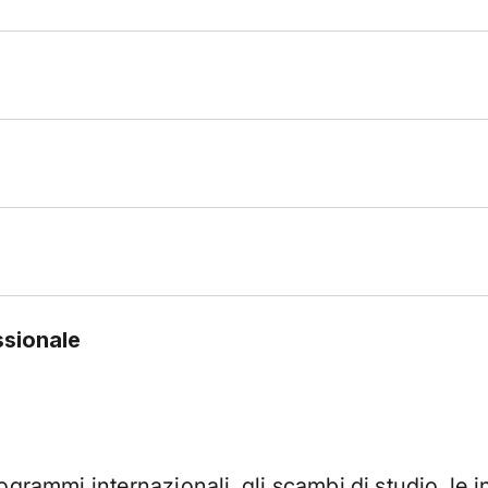
ssionale
ogrammi internazionali, gli scambi di studio, le i