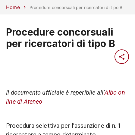
Scuole
Dipartimenti
Centri
Sostieni
Area
Lavora con
Home
Procedure concorsuali per ricercatori di tipo B
Unipd
stampa
noi
phone
mail
search
IT
Procedure concorsuali
per ricercatori di tipo B
CORSI
STUDIARE
RICERCA
CAMPUS LIF
IMPRESE E IMPATTO SOCIA
ATENEO
Il documento ufficiale è reperibile all’
Albo on
Servizi
line di Ateneo
Procedura selettiva per l’assunzione di n. 1
ricercatore a tempo determinato,