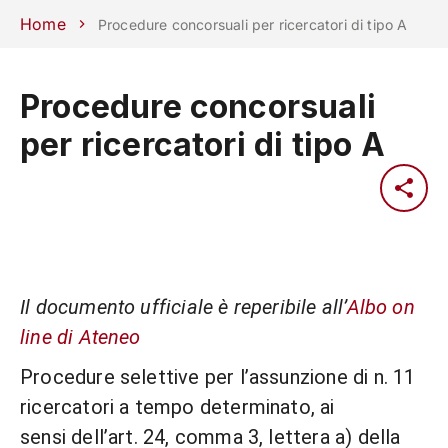
Scuole
Dipartimenti
Centri
Sostieni
Area
Lavora con
Home
Procedure concorsuali per ricercatori di tipo A
Unipd
stampa
noi
phone
mail
search
IT
Procedure concorsuali
per ricercatori di tipo A
CORSI
STUDIARE
RICERCA
CAMPUS LIF
IMPRESE E IMPATTO SOCIA
ATENEO
Il documento ufficiale è reperibile all’
Albo on
Servizi
line di Ateneo
Procedure selettive per l’assunzione di n. 11
ricercatori a tempo determinato, ai
sensi dell’art. 24, comma 3, lettera a) della