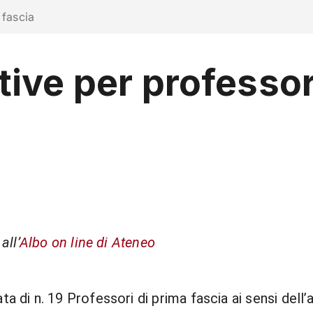
ra con noi
 fascia
ive per professor
RICERCA
CAMPUS LIFE
IMPRESE E IMPATTO
all’
Albo on line di Ateneo
ta di n. 19 Professori di prima fascia ai sensi del