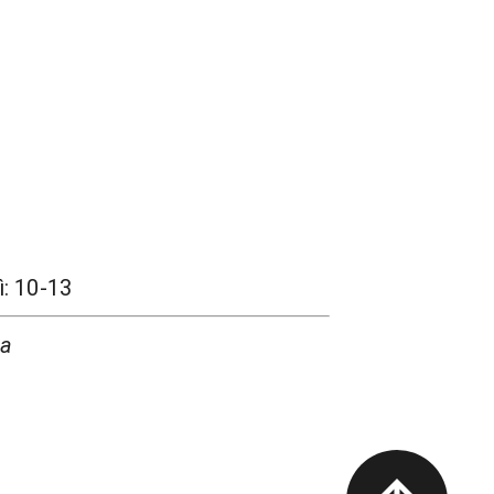
ì: 10-13
la