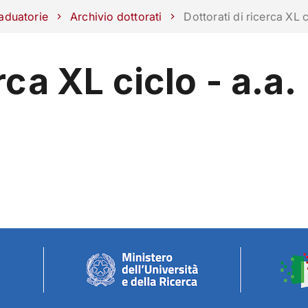
ra con noi
aduatorie
Archivio dottorati
Dottorati di ricerca XL 
rca XL ciclo - a.a.
RICERCA
CAMPUS LIFE
IMPRESE E IMPATTO