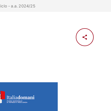
phone
mail
search
IT
ciclo - a.a. 2024/25
Servizi
 SOCIALE
ATENEO