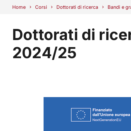
Scuole
Dipartimenti
Centri
Sostieni Unipd
Area stampa
Lavo
Home
Corsi
Dottorati di ricerca
Bandi e gr
Dottorati di rice
CORSI
STUDIARE
2024/25