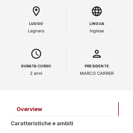
location_on
language
LUOGO
LINGUA
Legnaro
Inglese
access_time
person
DURATA CORSO
PRESIDENTE
2 anni
MARCO CARRER
Overview
Caratteristiche e ambiti