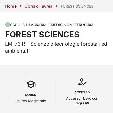
Scuole
Dipartimenti
Centri
Sostieni
Area
Lavora con
Home
Corsi di laurea
FOREST SCIENCES
Unipd
stampa
noi
phone
mail
search
IT
SCUOLA DI AGRARIA E MEDICINA VETERINARIA
FOREST SCIENCES
CORSI
STUDIARE
LM-73 R - Scienze e tecnologie forestali ed
RICERCA
CAMPUS LIF
ambientali
IMPRESE E IMPATTO SOCIA
ATENEO
Servizi
how_to_reg
school
ACCESSO
CORSO
Accesso libero con
Laurea Magistrale
requisiti