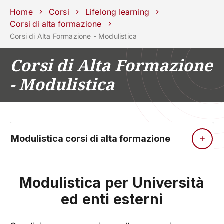
Scuole
Dipartimenti
Centri
Sostieni
Area
Lavora con
Home
Corsi
Lifelong learning
Unipd
stampa
noi
Corsi di alta formazione
Corsi di Alta Formazione - Modulistica
phone
mail
search
IT
Corsi di Alta Formazione
CORSI
STUDIARE
- Modulistica
RICERCA
CAMPUS LIF
IMPRESE E IMPATTO SOCIA
ATENEO
Modulistica corsi di alta formazione
Servizi
Modulistica per Università
ed enti esterni