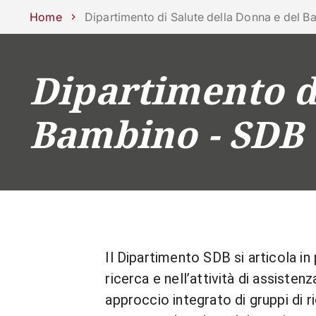
Scuole
Dipartimenti
Centri
Sostieni Unipd
Area stampa
Lavo
Home
Dipartimento di Salute della Donna e del 
Dipartimento di
CORSI
STUDIARE
Bambino - SDB
Il Dipartimento SDB si articola in
ricerca e nell’attività di assiste
approccio integrato di gruppi di r