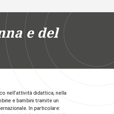
phone
mail
search
IT
nna e del
Servizi
 SOCIALE
ATENEO
 nell’attività didattica, nella
ambine e bambini tramite un
ernazionale. In particolare: