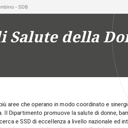
ra con noi
Bambino - SDB
 Salute della Do
RICERCA
CAMPUS LIFE
IMPRESE E IMPATTO
 più aree che operano in modo coordinato e sinergico
nza. Il Dipartimento promuove la salute di donne, b
icerca e SSD di eccellenza a livello nazionale ed int