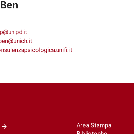
-Ben
p@unipd.it
ben@unich.it
sulenzapsicologica.unifi.it
Area Stampa
Biblioteche