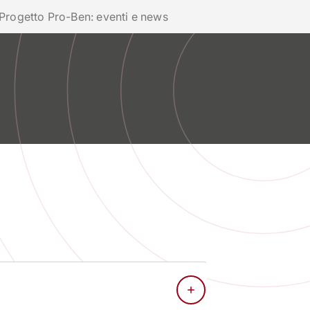
phone
mail
search
IT
Progetto Pro-Ben: eventi e news
Servizi
 SOCIALE
ATENEO