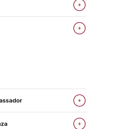
bassador
nza