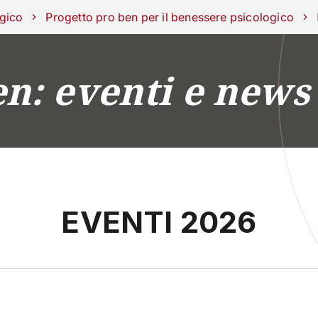
ra con noi
ogico
Progetto pro ben per il benessere psicologico
en: eventi e news
RICERCA
CAMPUS LIFE
IMPRESE E IMPATTO
EVENTI 2026