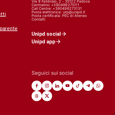
Via 8 Febbraio, 2 - 35122 Padova
Centralino: +390498275111
Call Centre:
+390498273131
Posta elettronica:
urp@unipd.it
tti
Posta certificata:
PEC di Ateneo
Contatti
sparente
Unipd social
Unipd app
Seguici sui social