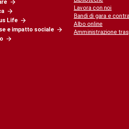
are
Lavora con noi
ca
Bandi di gara e contra
s Life
Albo online
se e impatto sociale
Amministrazione tra
o