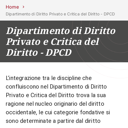
Scuole
Dipartimenti
Centri
Sostieni
Area
Lavora con
Home
Unipd
stampa
noi
Dipartimento di Diritto Privato e Critica del Diritto - DPCD
phone
mail
search
IT
Dipartimento di Diritto
Privato e Critica del
CORSI
STUDIARE
Diritto - DPCD
RICERCA
CAMPUS LIF
IMPRESE E IMPATTO SOCIA
ATENEO
L’integrazione tra le discipline che
confluiscono nel Dipartimento di Diritto
Servizi
Privato e Critica del Diritto trova la sua
ragione nel nucleo originario del diritto
occidentale, le cui categorie fondative si
sono determinate a partire dal diritto