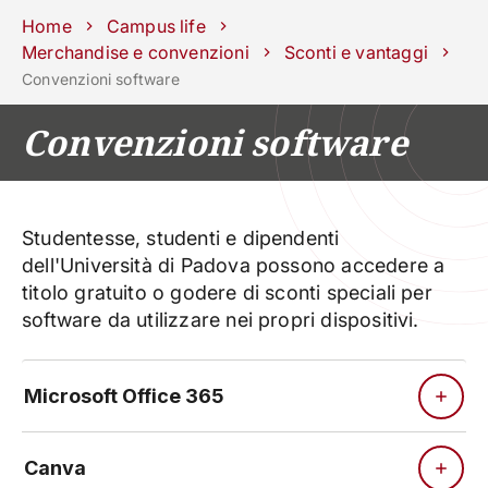
Scuole
Dipartimenti
Centri
Sostieni
Area
Lavora con
Home
Campus life
Unipd
stampa
noi
Merchandise e convenzioni
Sconti e vantaggi
Convenzioni software
phone
mail
search
IT
Convenzioni software
CORSI
STUDIARE
RICERCA
CAMPUS LIF
IMPRESE E IMPATTO SOCIA
Studentesse, studenti e dipendenti
dell'Università di Padova possono accedere a
ATENEO
titolo gratuito o godere di sconti speciali per
software da utilizzare nei propri dispositivi.
Servizi
Microsoft Office 365
Canva