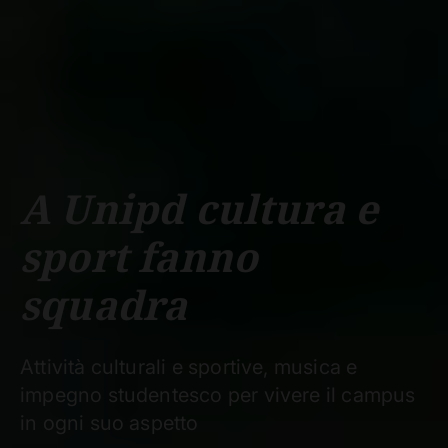
Scuole
Dipartimenti
Centri
Sostieni
Area
Lavora con
Unipd
stampa
noi
phone
mail
search
IT
CORSI
STUDIARE
RICERCA
CAMPUS LIF
A Unipd cultura e
IMPRESE E IMPATTO SOCIA
sport fanno
ATENEO
squadra
Servizi
Attività culturali e sportive, musica e
impegno studentesco per vivere il campus
in ogni suo aspetto