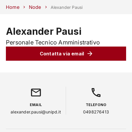
Scuole
Dipartimenti
Centri
Sostieni
Area
Lavora con
Home
Node
Alexander Pausi
Unipd
stampa
noi
phone
mail
search
IT
Alexander Pausi
CORSI
STUDIARE
Personale Tecnico Amministrativo
RICERCA
CAMPUS LIF
Contatta via email
IMPRESE E IMPATTO SOCIA
ATENEO
Servizi
EMAIL
TELEFONO
alexander.pausi@unipd.it
0498276413