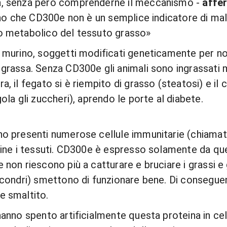
tà, senza però comprenderne il meccanismo -
affe
rano che CD300e non è un semplice indicatore di mala
io metabolico del tessuto grasso»
o murino, soggetti modificati geneticamente per no
grassa. Senza CD300e gli animali sono ingrassati mol
a, il fegato si è riempito di grasso (steatosi) e i
ola gli zuccheri), aprendo le porte al diabete.
ono presenti numerose cellule immunitarie (chiamat
rdine i tessuti. CD300e è espresso solamente da que
 non riescono più a catturare e bruciare i grassi e
tocondri) smettono di funzionare bene. Di conseguen
e smaltito.
 hanno spento artificialmente questa proteina in ce