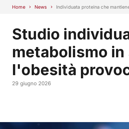
Scuole
Dipartimenti
Centri
Sostieni Unipd
Area stampa
Lavo
Home
News
Individuata proteina che mantiene
Studio individua
CORSI
STUDIARE
metabolismo in 
l'obesità provo
29 giugno 2026