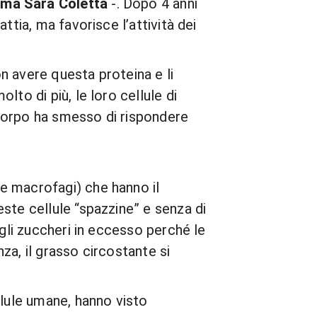
rma Sara Coletta
-. Dopo 4 anni
ttia, ma favorisce l’attività dei
n avere questa proteina e li
to di più, le loro cellule di
l corpo ha smesso di rispondere
e macrofagi) che hanno il
ste cellule “spazzine” e senza di
 gli zuccheri in eccesso perché le
za, il grasso circostante si
llule umane, hanno visto