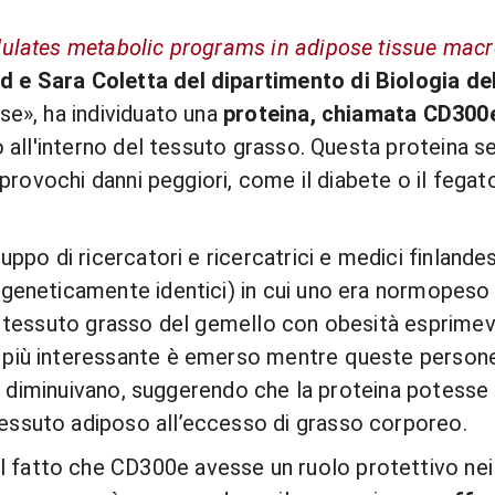
lates metabolic programs in adipose tissue macr
 e Sara Coletta del dipartimento di Biologia del
se», ha individuato una
proteina, chiamata CD300
vo all'interno del tessuto grasso. Questa proteina
à provochi danni peggiori, come il diabete o il fegat
uppo di ricercatori e ricercatrici e medici finlandes
geneticamente identici) in cui uno era normopeso e 
l tessuto grasso del gemello con obesità esprimeva 
più interessante è emerso mentre queste persone 
eina diminuivano, suggerendo che la proteina potess
essuto adiposo all’eccesso di grasso corporeo.
atto che CD300e avesse un ruolo protettivo nei c