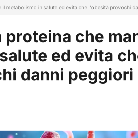
ra con noi
 il metabolismo in salute ed evita che l'obesità provochi d
 proteina che man
RICERCA
CAMPUS LIFE
IMPRESE E IMPATTO
salute ed evita c
chi danni peggiori