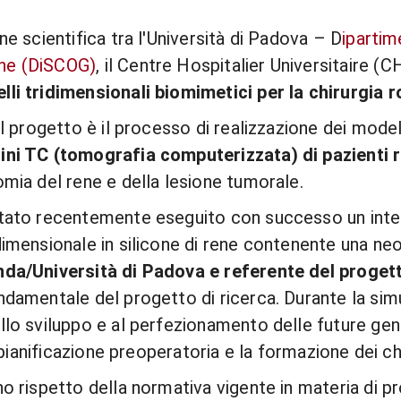
ne scientifica tra l'Università di Padova – D
ipartim
che (DiSCOG)
, il Centre Hospitalier Universitaire (
lli tridimensionali biomimetici per la chirurgia 
el progetto è il processo di realizzazione dei model
ini TC (tomografia computerizzata) di pazienti r
omia del rene e della lesione tumorale.
 stato recentemente eseguito con successo un
int
dimensionale in silicone di rene contenente una neo
nda/Università di Padova e referente del progett
ndamentale del progetto di ricerca. Durante la simu
llo sviluppo e al perfezionamento delle future gene
a pianificazione preoperatoria e la formazione dei ch
o rispetto della normativa vigente in materia di pr