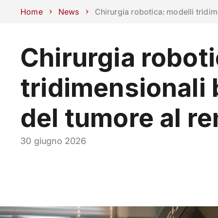
Scuole
Dipartimenti
Centri
Sostieni Unipd
Area stampa
Lavo
Home
News
Chirurgia robotica: modelli tridim
Chirurgia roboti
CORSI
STUDIARE
tridimensionali 
del tumore al r
30 giugno 2026