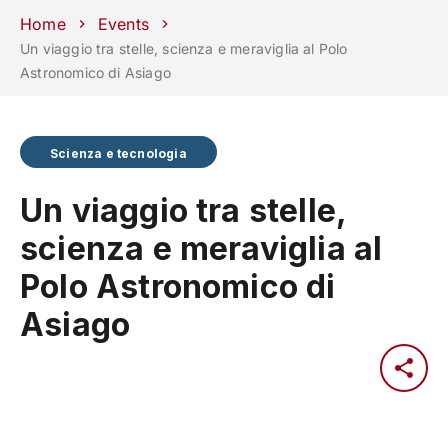
Scuole
Dipartimenti
Centri
Sostieni
Area
Lavora con
Home
Events
Unipd
stampa
noi
Un viaggio tra stelle, scienza e meraviglia al Polo
Astronomico di Asiago
phone
mail
search
IT
CORSI
STUDIARE
Scienza e tecnologia
RICERCA
CAMPUS LIF
Un viaggio tra stelle,
IMPRESE E IMPATTO SOCIA
scienza e meraviglia al
ATENEO
Polo Astronomico di
Servizi
Asiago