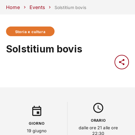
Scuole
Dipartimenti
Centri
Sostieni
Area
Lavora con
Home
Events
Solstitium bovis
Unipd
stampa
noi
phone
mail
search
IT
Storia e cultura
CORSI
STUDIARE
Solstitium bovis
RICERCA
CAMPUS LIF
IMPRESE E IMPATTO SOCIA
ATENEO
Servizi
ORARIO
GIORNO
dalle ore 21 alle ore
19 giugno
22:30