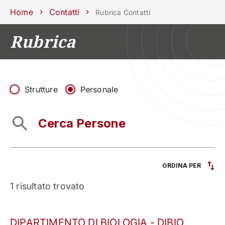
Scuole
Dipartimenti
Centri
Sostieni
Area
Lavora con
Home
Contatti
Rubrica Contatti
Unipd
stampa
noi
Rubrica
phone
mail
search
IT
CORSI
STUDIARE
RICERCA
CAMPUS LIF
Strutture
Personale
IMPRESE E IMPATTO SOCIA
ATENEO
Servizi
ORDINA PER
1
risultato trovato
List of found structures
DIPARTIMENTO DI BIOLOGIA - DIBIO