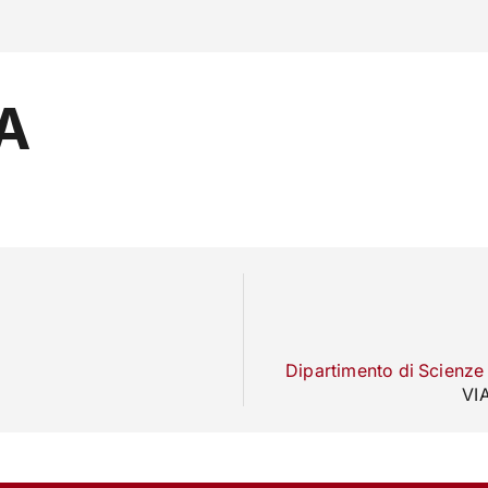
ra con noi
A
RICERCA
CAMPUS LIFE
IMPRESE E IMPATTO
Dipartimento di Scienze P
VI