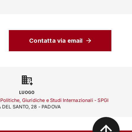
phone
mail
search
IT
Servizi
 SOCIALE
ATENEO
Contatta via email
LUOGO
olitiche, Giuridiche e Studi Internazionali - SPGI
A DEL SANTO, 28 - PADOVA