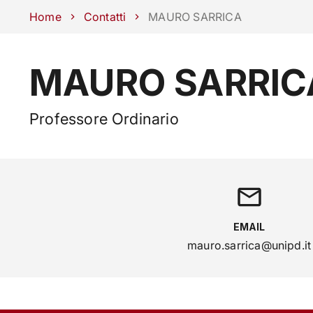
Scuole
Dipartimenti
Centri
Sostieni Unipd
Area stampa
Lavo
Home
Contatti
MAURO SARRICA
MAURO SARRIC
CORSI
STUDIARE
Professore Ordinario
EMAIL
mauro.sarrica@unipd.it