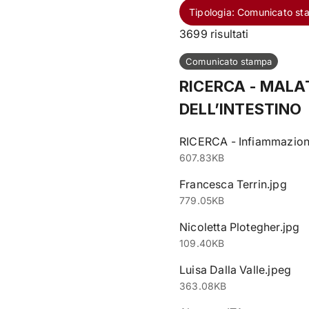
Tipologia: Comunicato s
3699
risultati
Comunicato stampa
RICERCA - MALA
DELL’INTESTINO
RICERCA - Infiammazione
607.83KB
Francesca Terrin.jpg
779.05KB
Nicoletta Plotegher.jpg
109.40KB
Luisa Dalla Valle.jpeg
363.08KB