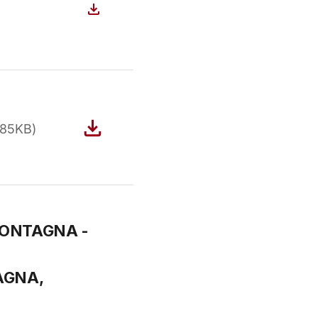
.85KB
)
MONTAGNA -
AGNA,