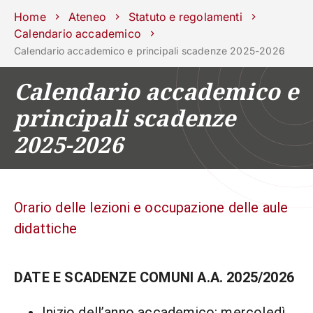
Scuole
Dipartimenti
Centri
Sostieni
Area
Lavora con
Home
Ateneo
Statuto e regolamenti
Unipd
stampa
noi
Calendario accademico
Calendario accademico e principali scadenze 2025-2026
phone
mail
search
IT
Calendario accademico e
CORSI
STUDIARE
principali scadenze
RICERCA
CAMPUS LIF
2025-2026
IMPRESE E IMPATTO SOCIA
ATENEO
Orario delle lezioni e occupazione delle aule
Servizi
didattiche
DATE E SCADENZE COMUNI A.A. 2025/2026
Inizio dell’anno accademico: mercoledì